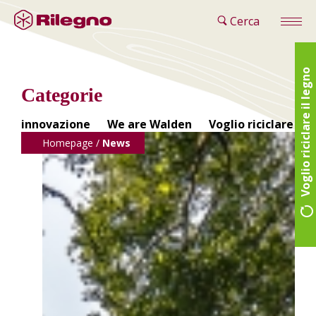
Cerca
Voglio riciclare il legno
Categorie
innovazione
We are Walden
Voglio riciclare il 
Homepage
/
News