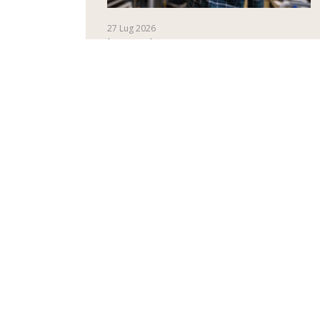
27 Lug 2026
innovazione
Dagli scarti forestali la grafite
per fare le batterie agli ioni di
litio