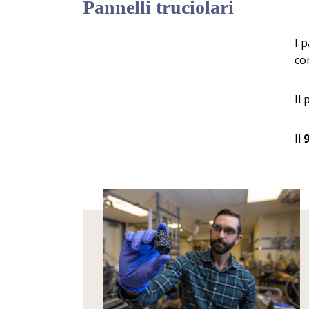
Pannelli truciolari
I 
co
Il
Il