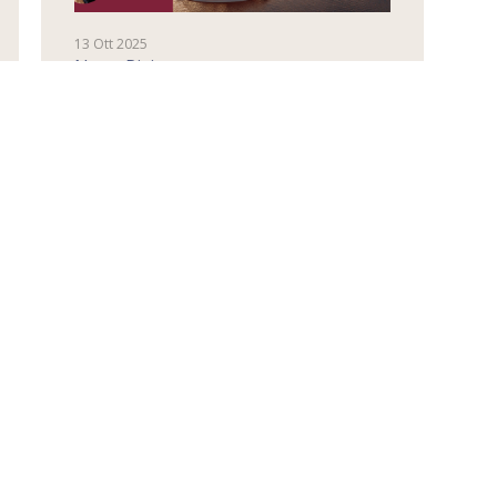
13 Ott 2025
News,Rivista
L’artificiale in dialogo con la
natura
RIMANI AGGIORNATO
Vuoi sapere di più sul mondo del legno?