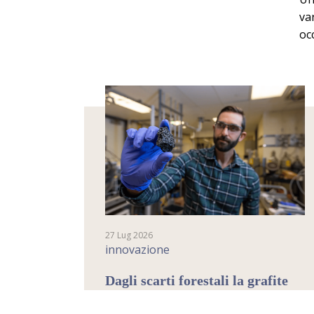
var
oc
27 Lug 2026
innovazione
Dagli scarti forestali la grafite
per fare le batterie agli ioni di
litio