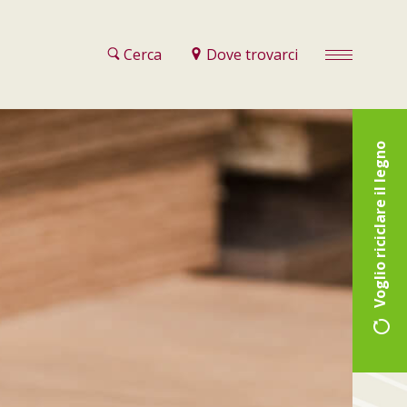
Cerca
Dove trovarci
Voglio riciclare il legno