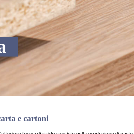
a
arta e cartoni
’ulteriore forma di riciclo consiste nella produzione di past