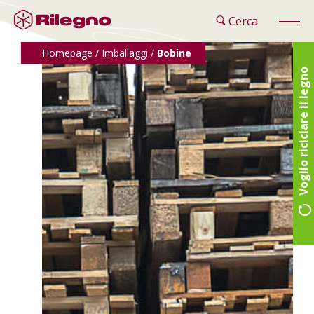
Cerca
Homepage
/
Imballaggi
/
Bobine
Voglio riciclare il legno