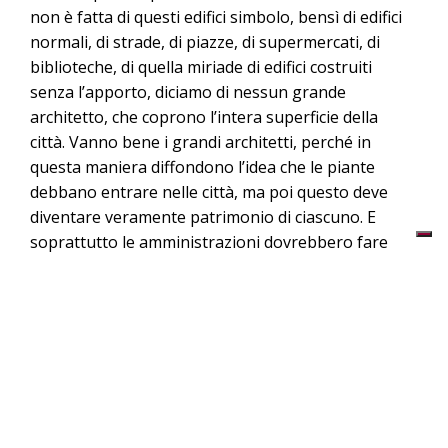
non è fatta di questi edifici simbolo, bensì di edifici
normali, di strade, di piazze, di supermercati, di
biblioteche, di quella miriade di edifici costruiti
senza l’apporto, diciamo di nessun grande
architetto, che coprono l’intera superficie della
città. Vanno bene i grandi architetti, perché in
questa maniera diffondono l’idea che le piante
debbano entrare nelle città, ma poi questo deve
diventare veramente patrimonio di ciascuno. E
soprattutto le amministrazioni dovrebbero fare
dei regolamenti che obblighino chiunque voglia
costruire a mettere anche del verde: in un
parcheggio, lungo le strade, nei crocevia, sulle
mura degli edifici, sui tetti, nei distributori di
benzina, dappertutto, in modo che si sappia come
e quanto verde è possibile mettere. Negli ultimi
anni la necessità di riforestare è diventata
evidente a molte amministrazioni, le quali, alcune