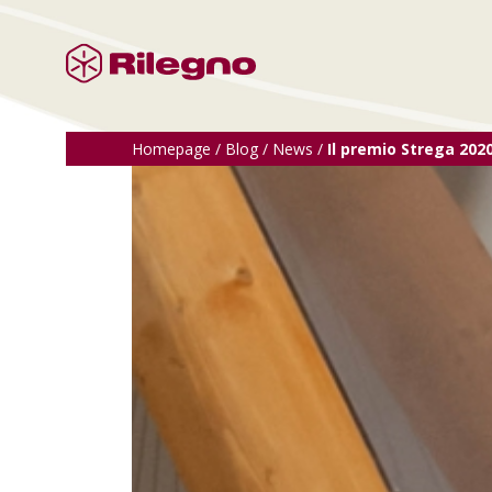
Homepage
/
Blog
/
News
/
Il premio Strega 202