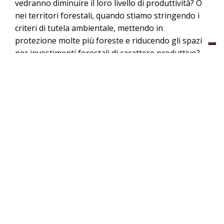
vedranno diminuire il loro livello di produttività? O
nei territori forestali, quando stiamo stringendo i
criteri di tutela ambientale, mettendo in
protezione molte più foreste e riducendo gli spazi
per investimenti forestali di carattere produttivo?
L’Europa già dipende come importatore netto di
biomasse da molti Paesi, soprattutto del Global
South, e sta diventando sempre più cosciente dei
problemi cosiddetti di deforestazione incorporata
collegati a queste importazioni. È in fase definitiva
di approvazione un regolamento che imporrà per
sei materie prime e derivati (legname e prodotti
lavorati, carni bovine, olio di palma, soia, caffè e
cacao) la necessità di documentare che non
provengano da forme di deforestazione o
degrado forestale. Queste sei commodities
dovrebbero coprire circa il 90 per cento della
deforestazione incorporata, e dovrebbero essere