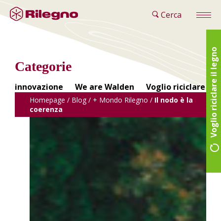
Cerca
Voglio riciclare il legno
Categorie
innovazione
We are Walden
Voglio riciclare il 
Homepage
/
Blog
/
+ Mondo Rilegno
/
Il nodo è la
coerenza