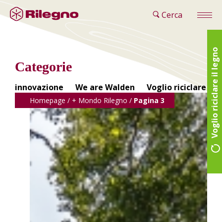
Cerca
Voglio riciclare il legno
Categorie
innovazione
We are Walden
Voglio riciclare il 
Homepage
/
+ Mondo Rilegno
/
Pagina 3