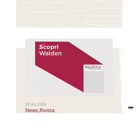
30 Giu 2026
News,Rivista
S-copri la rivista Walden di
Rilegno