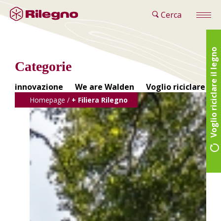
Cerca
Voglio riciclare il legno
Categorie
innovazione
We are Walden
Voglio riciclare il 
Homepage
/
+ Filiera Rilegno