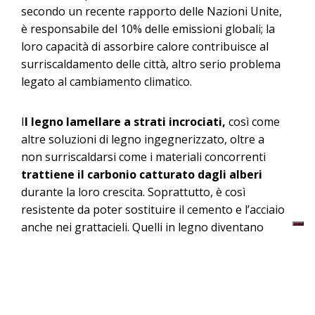
secondo un recente rapporto delle Nazioni Unite,
è responsabile del 10% delle emissioni globali; la
loro capacità di assorbire calore contribuisce al
surriscaldamento delle città, altro serio problema
legato al cambiamento climatico.
I
l legno lamellare a strati incrociati,
così come
altre soluzioni di legno ingegnerizzato, oltre a
non surriscaldarsi come i materiali concorrenti
trattiene il carbonio catturato dagli alberi
durante la loro crescita. Soprattutto, è così
resistente da poter sostituire il cemento e l’acciaio
anche nei grattacieli. Quelli in legno diventano
sempre più alti: una torre di 90 metri a Toronto, e
poi una di 98 metri a Berlino, supereranno presto
la Ascent, in Wisconsin, che con i suoi 87 metri
aveva a sua volta superato gli 85 di Mjøstårnet,