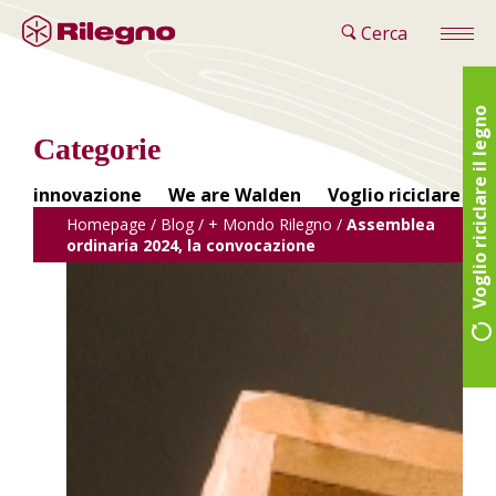
Cerca
Voglio riciclare il legno
Categorie
innovazione
We are Walden
Voglio riciclare il 
Homepage
/
Blog
/
+ Mondo Rilegno
/
Assemblea
ordinaria 2024, la convocazione