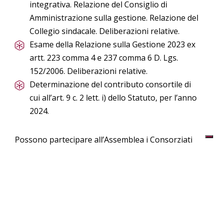
integrativa. Relazione del Consiglio di
Amministrazione sulla gestione. Relazione del
Collegio sindacale. Deliberazioni relative.
Esame della Relazione sulla Gestione 2023 ex
artt. 223 comma 4 e 237 comma 6 D. Lgs.
152/2006. Deliberazioni relative.
Determinazione del contributo consortile di
cui all’art. 9 c. 2 lett. i) dello Statuto, per l’anno
2024.
Possono partecipare all’Assemblea i Consorziati
iscritti alla data della convocazione,
personalmente o tramite delega di
rappresentanza, conferita ai sensi di quanto
previsto dall’art. 10 c. 6 dello Statuto.
Hanno diritto di voto i Consorziati in regola con il
pagamento dei contributi consortili e di eventuali